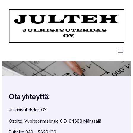
Liigu
sisu
juurde
Ota yhteyttä:
Julkisivutehdas OY
Osoite: Vuolteenmäentie 6 D, 04600 Mäntsälä
Puhelin: 040 – 5628 193