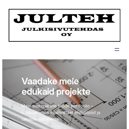
Liigu
sisu
juurde
Vaadake meie
edukaid projekte
Meie suurepärane tööde portfoolio –
näidates meie kvaliteetset ehitustööd ja
rahulolevaid kliente.