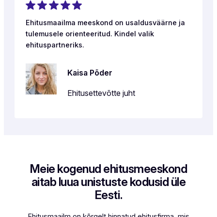
Ehitusmaailma meeskond on usaldusväärne ja
tulemusele orienteeritud. Kindel valik
ehituspartneriks.
Kaisa Põder
Ehitusettevõtte juht
Meie kogenud ehitusmeeskond
aitab luua unistuste kodusid üle
Eesti.
Ehitusmaailm on kõrgelt hinnatud ehitusfirma, mis