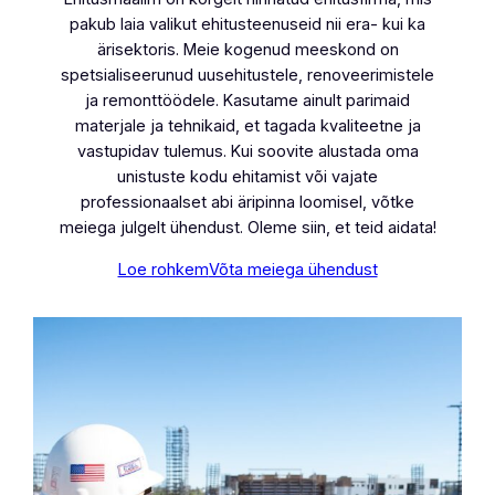
pakub laia valikut ehitusteenuseid nii era- kui ka
ärisektoris. Meie kogenud meeskond on
spetsialiseerunud uusehitustele, renoveerimistele
ja remonttöödele. Kasutame ainult parimaid
materjale ja tehnikaid, et tagada kvaliteetne ja
vastupidav tulemus. Kui soovite alustada oma
unistuste kodu ehitamist või vajate
professionaalset abi äripinna loomisel, võtke
meiega julgelt ühendust. Oleme siin, et teid aidata!
Loe rohkem
Võta meiega ühendust